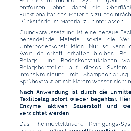
Bei diesem mobilen System geht es
entfernen, ohne dabei die Oberfläc
Funktionalität des Materials zu beeinträ
Rückstände im Material zu hinterlassen.
Grundvoraussetzung ist eine genaue Fac
behandelnde Material sowie die Ver
Unterbodenkonstruktion. Nur so kann 
Wert dauerhaft erhalten bleiben. Bei
Belags- und Bodenkonstruktionen we
Belagshersteller auf dieses System
Intensivreinigung mit Shampoonierung
Sprühextraktion mit klarem Wasser nicht m
Nach Anwendung ist durch die unmitte
Textilbelag sofort wieder begehbar. Hier
Enzyme, aktiven Sauerstoff und wer
verzichtet werden.
Das Thermoelektrische Reinigungs-Sy
garantiert äußerst
umweltfreundlich
einz