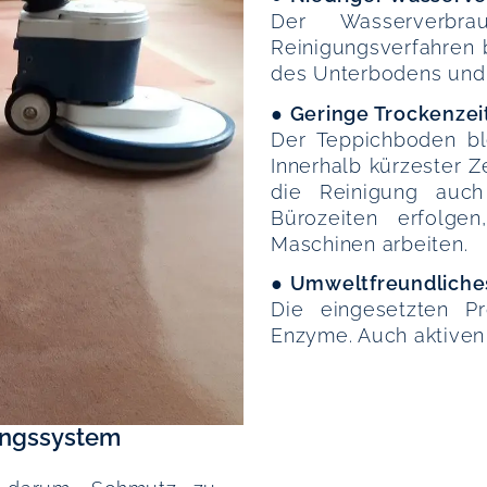
Der Wasserverbra
Reinigungsverfahren b
des Unterbodens und 
●
Geringe Trockenzei
Der Teppichboden bl
Innerhalb kürzester Z
die Reinigung auc
Bürozeiten erfolge
Maschinen arbeiten.
●
Umweltfreundliche
Die eingesetzten P
Enzyme. Auch aktiven 
ungssystem