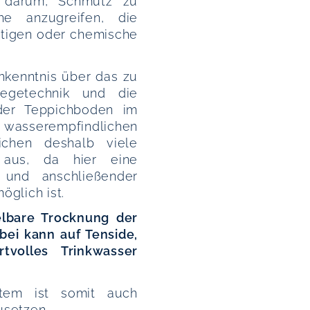
 darum, Schmutz zu
he anzugreifen, die
chtigen oder chemische
hkenntnis über das zu
legetechnik und die
der Teppichboden im
 wasserempfindlichen
ichen deshalb viele
 aus, da hier eine
 und anschließender
öglich ist.
lbare Trocknung der
bei kann auf Tenside,
tvolles Trinkwasser
stem ist somit auch
usetzen.