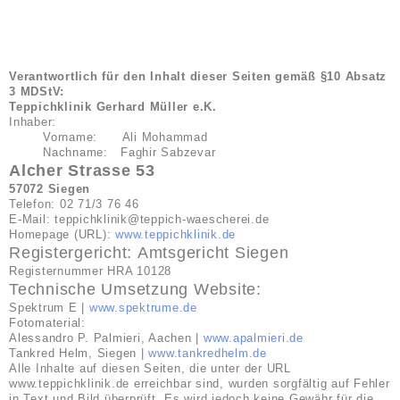
Verantwortlich für den Inhalt dieser Seiten gemäß §10 Absatz
3 MDStV:
Teppichklinik Gerhard Müller e.K.
Inhaber:
Vorname: Ali Mohammad
Nachname: Faghir Sabzevar
Alcher Strasse 53
57072 Siegen
Telefon: 02 71/3 76 46
E-Mail: teppichklinik@teppich-waescherei.de
Homepage (URL):
www.teppichklinik.de
Registergericht: Amtsgericht Siegen
Registernummer HRA 10128
Technische Umsetzung Website:
Spektrum E |
www.spektrume.de
Fotomaterial:
Alessandro P. Palmieri, Aachen |
www.apalmieri.de
Tankred Helm, Siegen |
www.tankredhelm.de
Alle Inhalte auf diesen Seiten, die unter der URL
www.teppichklinik.de erreichbar sind, wurden sorgfältig auf Fehler
in Text und Bild überprüft. Es wird jedoch keine Gewähr für die