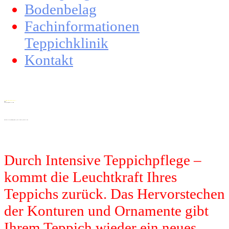
Bodenbelag
Fachinformationen
Teppichklinik
Kontakt
OLPE | zertifizierter Fachbetrieb zur professionellen Teppichreinigung
Dies ist ein Titel
Intensive Teppichpflege direkt vom Fachbetrieb
Erleben Sie in OLPE durch professionelle Teppichreinigung mit 60 Jahre Erfahrung strahlende Sauberkeit
Durch Intensive Teppichpflege –
kommt die Leuchtkraft Ihres
Teppichs zurück. Das Hervorstechen
der Konturen und Ornamente gibt
Ihrem Teppich wieder ein neues