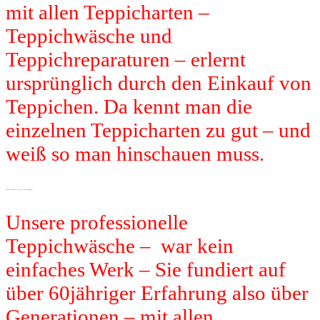
mit allen Teppicharten –
Teppichwäsche und
Teppichreparaturen – erlernt
ursprünglich durch den Einkauf von
Teppichen. Da kennt man die
einzelnen Teppicharten zu gut – und
weiß so man hinschauen muss.
Erleben Sie in OLPE die Erfahrung von über 60 Jahren kompetente Bearbeitung
Unsere professionelle
Teppichwäsche – war kein
einfaches Werk – Sie fundiert auf
über 60jähriger Erfahrung also über
Generationen – mit allen