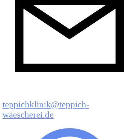
teppichklinik@teppich-
waescherei.de