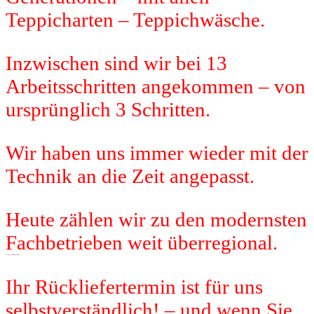
Teppicharten – Teppichwäsche.
Inzwischen sind wir bei 13
Arbeitsschritten angekommen – von
ursprünglich 3 Schritten.
Wir haben uns immer wieder mit der
Technik an die Zeit angepasst.
Heute zählen wir zu den modernsten
Fachbetrieben weit überregional.
OLPE erfährt den Rückliefertermin direkt bei der Beratung
Ihr Rückliefertermin ist für uns
selbstverständlich! – und wenn Sie